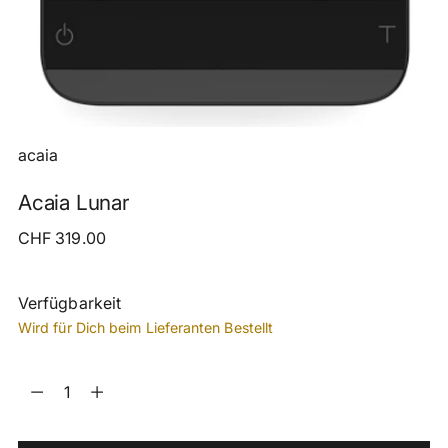
acaia
Acaia Lunar
Regulärer
CHF 319.00
Preis
Verfügbarkeit
Wird für Dich beim Lieferanten Bestellt
Menge
Menge