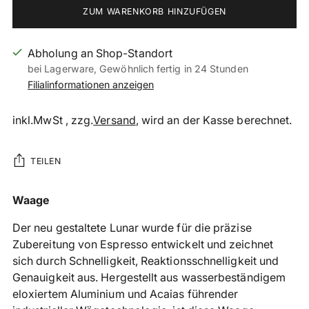
ZUM WARENKORB HINZUFÜGEN
Abholung an Shop-Standort
bei Lagerware, Gewöhnlich fertig in 24 Stunden
Filialinformationen anzeigen
inkl.MwSt , zzg.
Versand
, wird an der Kasse berechnet.
TEILEN
Produkt
Waage
in
Der neu gestaltete Lunar wurde für die präzise
den
Zubereitung von Espresso entwickelt und zeichnet
Warenkorb
sich durch Schnelligkeit, Reaktionsschnelligkeit und
legen
Genauigkeit aus. Hergestellt aus wasserbeständigem
eloxiertem Aluminium und Acaias führender