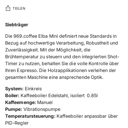
TEILEN
Produkt
Siebträger
in
Die 969.coffee Elba Mini definiert neue Standards in
den
Bezug auf hochwertige Verarbeitung, Robustheit und
Warenkorb
Zuverlässigkeit. Mit der Möglichkeit, die
legen
Brühtemperatur zu steuern und den integrierten Shot-
Timer zu nutzen, behalten Sie die volle Kontrolle über
Ihren Espresso. Die Holzapplikationen verleihen der
gesamten Maschine eine ansprechende Optik.
System:
Einkreis
Boiler:
Kaffeeboiler Edelstahl, isoliert 0.85l
Kaffeemenge:
Manuel
Pumpe:
Vibrationspumpe
Temperatursteuerung:
Kaffeeboiler anpassbar über
PID-Regler