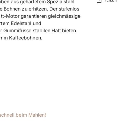
TEILEN
ben aus gehärtetem Spezialstahl
ie Bohnen zu erhitzen. Der stufenlos
att-Motor garantieren gleichmässige
Produkt
rtem Edelstahl und
in
r Gummifüsse stabilen Halt bieten.
den
ramm Kaffeebohnen.
Warenkorb
legen
 schnell beim Mahlen!