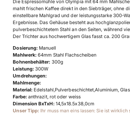
Die Espressomühle von Olympia mit 64 mm Mahlschei
mahlt frischen Kaffee direkt in den Siebträger, ohne d
einstellbare Mahlgrad und der leistungsstarke 300-W
Ergebnisse. Das Gehäuse besteht aus hochglanzpolie
pulverbeschichtetem Stahl an den Seiten, während vie
Der Trichter aus hochwertigem Glas fasst ca. 200 G
Dosierung:
Manuell
Mahlwerk:
64mm Stahl Flachscheiben
Bohnenbehälter:
300g
Leistung:
300W
Umdrehungen:
Mahlmenge:
Material:
Edelstahl,
Pulverbeschichtet,Aluminium,
Glas
Farbe:
anthrazit, rot oder weiss
Dimension BxTxH:
14,5x18.5x38,0cm
Unser Tipp:
Ihr muss man eins lassen: Sie ist wirklich