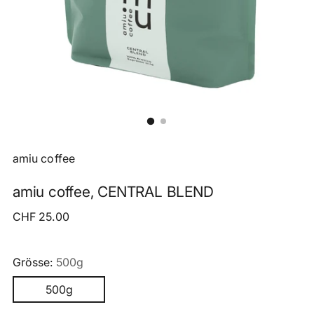
amiu coffee
amiu coffee, CENTRAL BLEND
Regulärer
CHF 25.00
Preis
Grösse:
500g
500g