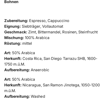
Produkt
Bohnen
in
den
Warenkorb
Zubereitung:
Espresso, Cappuccino
legen
Eignung:
Siebträger, Vollautomat
Geschmack:
Zimt, Bittermandel, Rosinen, Steinfrucht
Mischung:
100% Arabica
Röstung:
mittel
Art:
50% Arabica
Herkunft:
Costa Rica, San Diego Tarrazu SHB, 1600-
1750 m.ü.M.
Aufbereitung:
Anaerobic
Art:
50% Arabica
Herkunft:
Nicaragua, San Ramon Jinotega, 1050-1200
m.ü.M.
Aufbereitung:
Washed